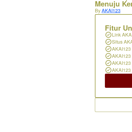
Menuju Ke
By
AKAI123
Fitur U
Link AKA
Situs AK
AKAI123 
AKAI123 
AKAI123
AKAI123