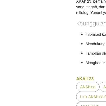
AKAI123, pemain 
yang megah, dan 
mitologi Yunani 
Keunggula
Informasi k
Mendukung k
Tampilan di
Menghadirk
AKAI123
AKAI123
A
Link AKAI123 C