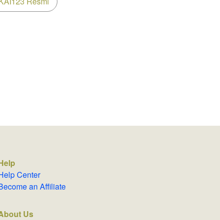
KAI123 Resmi
Help
Help Center
Become an Affiliate
About Us