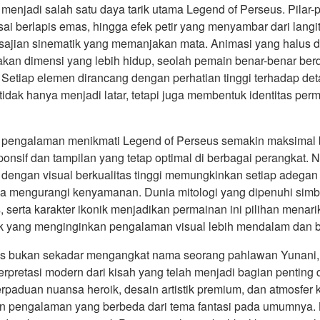
menjadi salah satu daya tarik utama Legend of Perseus. Pilar-pi
sai berlapis emas, hingga efek petir yang menyambar dari lang
sajian sinematik yang memanjakan mata. Animasi yang halus
kan dimensi yang lebih hidup, seolah pemain benar-benar berdi
Setiap elemen dirancang dengan perhatian tinggi terhadap det
tidak hanya menjadi latar, tetapi juga membentuk identitas per
 pengalaman menikmati Legend of Perseus semakin maksimal 
ponsif dan tampilan yang tetap optimal di berbagai perangkat. 
 dengan visual berkualitas tinggi memungkinkan setiap adegan
pa mengurangi kenyamanan. Dunia mitologi yang dipenuhi simb
s, serta karakter ikonik menjadikan permainan ini pilihan menari
sik yang menginginkan pengalaman visual lebih mendalam dan b
us bukan sekadar mengangkat nama seorang pahlawan Yunani,
rpretasi modern dari kisah yang telah menjadi bagian penting
erpaduan nuansa heroik, desain artistik premium, dan atmosfer 
n pengalaman yang berbeda dari tema fantasi pada umumnya.