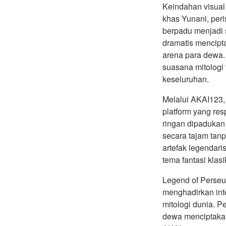
Keindahan visual 
khas Yunani, peri
berpadu menjadi 
dramatis mencipta
arena para dewa. 
suasana mitologi 
keseluruhan.
Melalui AKAI123,
platform yang res
ringan dipadukan
secara tajam tan
artefak legendari
tema fantasi kla
Legend of Perse
menghadirkan inte
mitologi dunia. P
dewa menciptaka