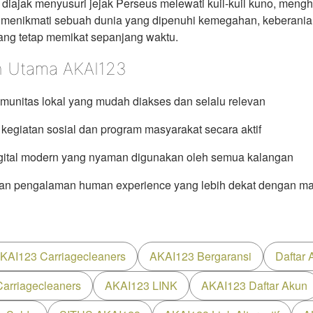
diajak menyusuri jejak Perseus melewati kuil-kuil kuno, meng
menikmati sebuah dunia yang dipenuhi kemegahan, keberanian
yang tetap memikat sepanjang waktu.
n Utama AKAI123
omunitas lokal yang mudah diakses dan selalu relevan
egiatan sosial dan program masyarakat secara aktif
gital modern yang nyaman digunakan oleh semua kalangan
an pengalaman human experience yang lebih dekat dengan ma
KAI123 Carriagecleaners
AKAI123 Bergaransi
Daftar
arriagecleaners
AKAI123 LINK
AKAI123 Daftar Akun