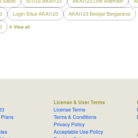
s Saldo
SITUS AKAI123
AKAI123 Link Alternatif
A
3
Login Situs AKAI123
AKAI123 Belajar Bergaransi
3
View all
License & User Terms
123
License Terms
 & Plans
Terms & Conditions
Privacy Policy
lates
Acceptable Use Policy