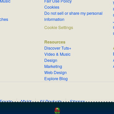
Royalty-Free Music
Fair Use Policy
Cookies
Do not sell or share my personal
Searches
information
Cookie Settings
Resources
Discover Tuts+
Video & Music
Design
Marketing
Web Design
Explore Blog
 Envato
Mixkit
All Products
Sitemap