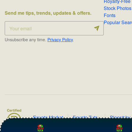
Stock Photos
Send me tips, trends, updates & offers.
Fonts
Popular 
Unsubscribe any time.
Privacy Policy
.
Envato Market
Envato Tuts+
Placeit by
Copyright æ¯
2026
AKAI123.