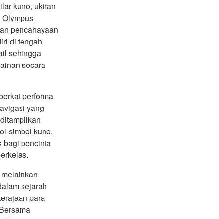
lar kuno, ukiran
it Olympus
 dan pencahayaan
ri di tengah
ail sehingga
mainan secara
berkat performa
Navigasi yang
 ditampilkan
ol-simbol kuno,
k bagi pencinta
erkelas.
 melainkan
 dalam sejarah
kerajaan para
 Bersama