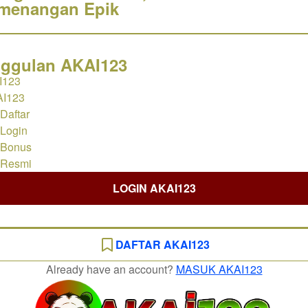
menangan Epik
nggulan AKAI123
I123
AI123
Daftar
Login
 Bonus
 Resmi
LOGIN AKAI123
DAFTAR AKAI123
Already have an account?
MASUK AKAI123