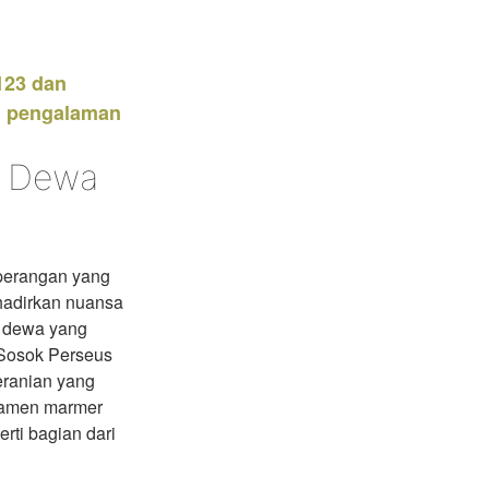
Exclusive asset drop:
Envato X Chris Piascik
Chaotic 70s-inspired fonts &
123 dan
brushes by illustrator Chris
an pengalaman
n Dewa
eperangan yang
adirkan nuansa
 dewa yang
 Sosok Perseus
eranian yang
rnamen marmer
rti bagian dari