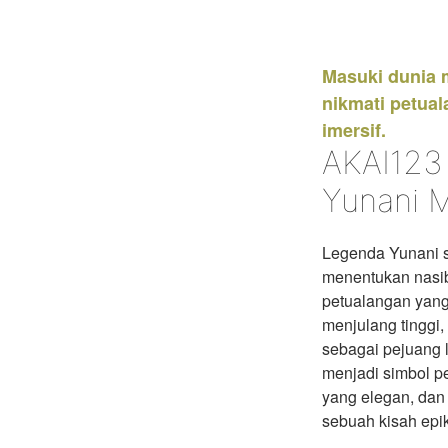
Masuki dunia 
nikmati petual
imersif.
AKAI123
Yunani 
Legenda Yunani s
menentukan nasib
petualangan yan
menjulang tinggi
sebagai pejuang l
menjadi simbol p
yang elegan, dan 
sebuah kisah epik