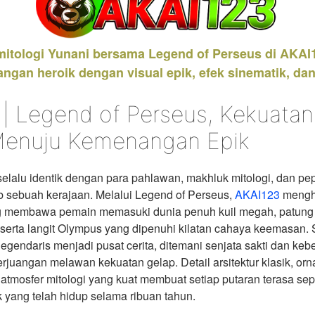
mitologi Yunani bersama Legend of Perseus di AKAI
angan heroik dengan visual epik, efek sinematik, d
 | Legend of Perseus, Kekuata
Menuju Kemenangan Epik
elalu identik dengan para pahlawan, makhluk mitologi, dan p
 sebuah kerajaan. Melalui Legend of Perseus,
AKAI123
mengh
g membawa pemain memasuki dunia penuh kuil megah, patung
, serta langit Olympus yang dipenuhi kilatan cahaya keemasan.
egendaris menjadi pusat cerita, ditemani senjata sakti dan keb
erjuangan melawan kekuatan gelap. Detail arsitektur klasik, o
atmosfer mitologi yang kuat membuat setiap putaran terasa sepe
 yang telah hidup selama ribuan tahun.