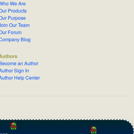
Who We Are
Our Products
Our Purpose
Join Our Team
Our Forum
Company Blog
Authors
Become an Author
Author Sign In
Author Help Center
English