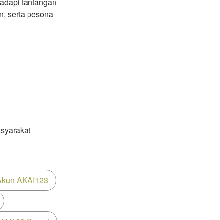
hadapi tantangan
, serta pesona
syarakat
 Akun AKAI123